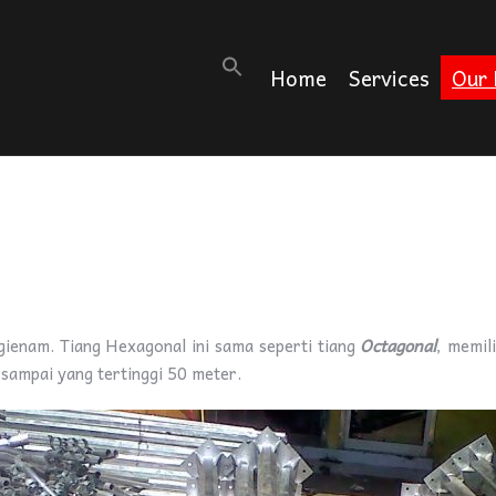
Search
Home
Services
Our 
for:
gienam. Tiang Hexagonal ini sama seperti tiang
Octagonal
, memil
 sampai yang tertinggi 50 meter.