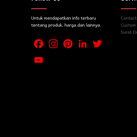
Untuk mendapatkan info terbaru
Contact
tentang produk, harga dan lainnya.
Custom 
Surat D
Facebook
Instagram
Pinterest
LinkedIn
Twitter
YouTube
Channel