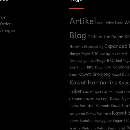
 Us
Artikel
Besi W
Order
Besi Hollow
ukungan
Blog
Distributor Pagar B
Expanded 
Ekonomis
Electoplating
Harga Pagar BRC
HotDipGalvanized
J
JualPagarBRC
Pemasangan
Jual Pag
Kandang
Jual Pagar BRC. Pagar BRC
Kawat Bronjong
Besi
Kawat Duri
Kawat Harmonika
Kaw
Loket
Kawat Loket Cacing
Kawat Lok
Kawat Nya
Galvanis
Kawat Loket PVC
Kawat Ram Mesh Galvanis
Kawat Ram 
Kawat S
Lembaran
Kawat Roofmesh
Kawat Stainles
Keunggulan Pagar BRC
P
Praktis
Minimalis
Pabrik Kawat Silet