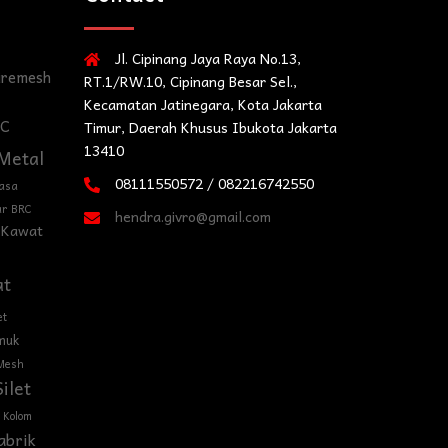
Jl. Cipinang Jaya Raya No.13,
iremesh
RT.1/RW.10, Cipinang Besar Sel.,
Kecamatan Jatinegara, Kota Jakarta
RC
Timur, Daerah Khusus Ibukota Jakarta
13410
Metal
08111550572 / 082216742550
asa
ar BRC
hendra.givro@gmail.com
 Kawat
at
et
muk
Mesh
ilet
Kolom
abrik