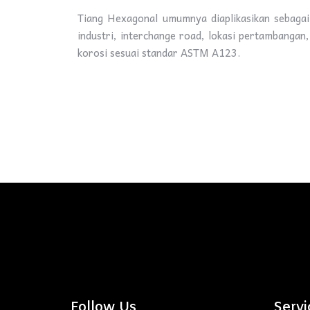
Tiang Hexagonal umumnya diaplikasikan sebagai
industri, interchange road, lokasi pertambangan, 
korosi sesuai standar ASTM A123.
Follow Us
Servi