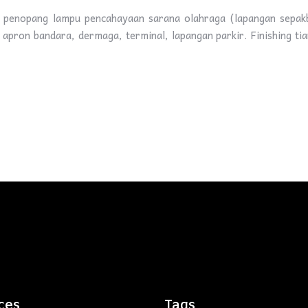
 penopang lampu pencahayaan sarana olahraga (lapangan sepakbol
apron bandara, dermaga, terminal, lapangan parkir. Finishing tian
ces
Tags