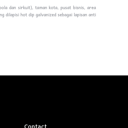
a dan sirkuit), taman kota, pusat bisnis, area
g dilapisi hot dip galvanized sebagai lapisan anti
Contact