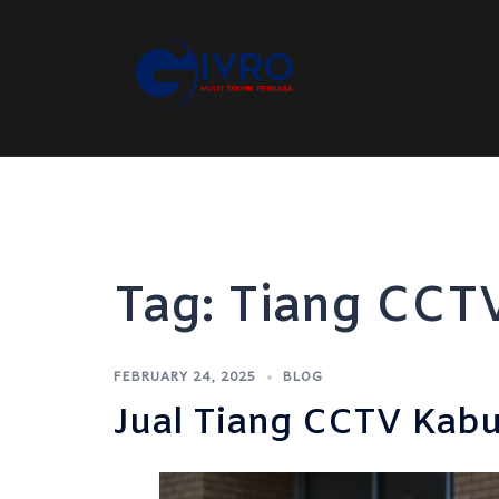
Skip
to
content
Tag:
Tiang CCT
FEBRUARY 24, 2025
BLOG
Jual Tiang CCTV Kab