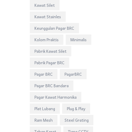
Kawat Silet
Kawat Stainles
Keunggulan Pagar BRC
Kolom Praktis
Minimalis
Pabrik Kawat Silet
Pabrik Pagar BRC
Pagar BRC
PagarBRC
Pagar BRC Bandara
Pagar Kawat Harmonika
Plat Lubang
Plug & Play
Ram Mesh
Steel Grating
Tahan Karat
Tiang CCTV