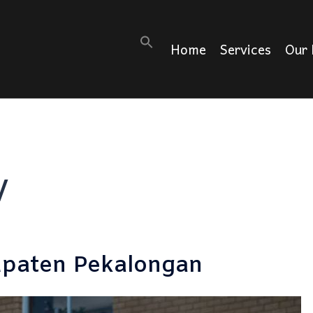
Search
Home
Services
Our 
for:
V
upaten Pekalongan