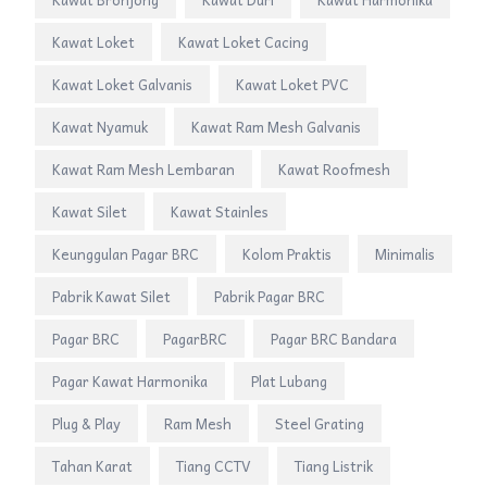
Kawat Loket
Kawat Loket Cacing
Kawat Loket Galvanis
Kawat Loket PVC
Kawat Nyamuk
Kawat Ram Mesh Galvanis
Kawat Ram Mesh Lembaran
Kawat Roofmesh
Kawat Silet
Kawat Stainles
Keunggulan Pagar BRC
Kolom Praktis
Minimalis
Pabrik Kawat Silet
Pabrik Pagar BRC
Pagar BRC
PagarBRC
Pagar BRC Bandara
Pagar Kawat Harmonika
Plat Lubang
Plug & Play
Ram Mesh
Steel Grating
Tahan Karat
Tiang CCTV
Tiang Listrik