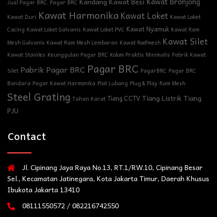
Kawat Bronjong
Kandang Kawat Besi
Jual Pagar BRC. Pagar BRC
Kawat Harmonika
Kawat Loket
Kawat Duri
Kawat Loket
Kawat Nyamuk
Cacing
Kawat Loket Galvanis
Kawat Loket PVC
Kawat Ram
Kawat Silet
Mesh Galvanis
Kawat Ram Mesh Lembaran
Kawat Roofmesh
Kawat Stainles
Keunggulan Pagar BRC
Kolom Praktis
Minimalis
Pabrik Kawat
Pagar BRC
Pabrik Pagar BRC
Silet
PagarBRC
Pagar BRC
Bandara
Pagar Kawat Harmonika
Plat Lubang
Plug & Play
Ram Mesh
Steel Grating
Tiang Listrik
Tiang
Tiang CCTV
Tahan Karat
PJU
Contact
Jl. Cipinang Jaya Raya No.13, RT.1/RW.10, Cipinang Besar
Sel., Kecamatan Jatinegara, Kota Jakarta Timur, Daerah Khusus
Ibukota Jakarta 13410
08111550572 / 082216742550