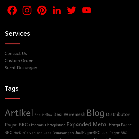
Facebook
Instagram
Pinterest
LinkedIn
Twitter
YouTube
Channel
Services
Contact Us
Custom Order
Surat Dukungan
Tags
Blog
Artikel
Besi Wiremesh
Distributor
Besi Hollow
Expanded Metal
Pagar BRC
Harga Pagar
Ekonomis
Electoplating
BRC
JualPagarBRC
HotDipGalvanized
Jasa Pemasangan
Jual Pagar BRC