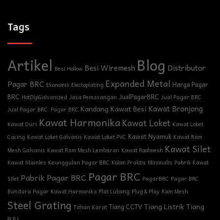
Tags
Blog
Artikel
Besi Wiremesh
Distributor
Besi Hollow
Expanded Metal
Pagar BRC
Harga Pagar
Ekonomis
Electoplating
BRC
JualPagarBRC
HotDipGalvanized
Jasa Pemasangan
Jual Pagar BRC
Kawat Bronjong
Kandang Kawat Besi
Jual Pagar BRC. Pagar BRC
Kawat Harmonika
Kawat Loket
Kawat Duri
Kawat Loket
Kawat Nyamuk
Cacing
Kawat Loket Galvanis
Kawat Loket PVC
Kawat Ram
Kawat Silet
Mesh Galvanis
Kawat Ram Mesh Lembaran
Kawat Roofmesh
Kawat Stainles
Keunggulan Pagar BRC
Kolom Praktis
Minimalis
Pabrik Kawat
Pagar BRC
Pabrik Pagar BRC
Silet
PagarBRC
Pagar BRC
Bandara
Pagar Kawat Harmonika
Plat Lubang
Plug & Play
Ram Mesh
Steel Grating
Tiang Listrik
Tiang
Tiang CCTV
Tahan Karat
PJU