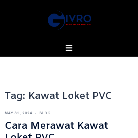
Skip
to
content
Toggle
menu
Tag:
Kawat Loket PVC
MAY 31, 2024
BLOG
Cara Merawat Kawat
Loket PVC