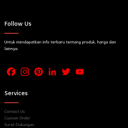
Follow Us
Untuk mendapatkan info terbaru tentang produk, harga dan
lainnya.
Facebook
Instagram
Pinterest
LinkedIn
Twitter
YouTube
Channel
Services
Contact Us
Custom Order
Surat Dukungan