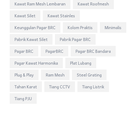
Kawat Ram Mesh Lembaran
Kawat Roofmesh
Kawat Silet
Kawat Stainles
Keunggulan Pagar BRC
Kolom Praktis
Minimalis
Pabrik Kawat Silet
Pabrik Pagar BRC
Pagar BRC
PagarBRC
Pagar BRC Bandara
Pagar Kawat Harmonika
Plat Lubang
Plug & Play
Ram Mesh
Steel Grating
Tahan Karat
Tiang CCTV
Tiang Listrik
Tiang PJU