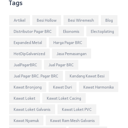
Tags
Artikel
Besi Hollow
Besi Wiremesh
Blog
Distributor Pagar BRC
Ekonomis
Electoplating
Expanded Metal
Harga Pagar BRC
HotDipGalvanized
Jasa Pemasangan
JualPagarBRC
Jual Pagar BRC
Jual Pagar BRC. Pagar BRC
Kandang Kawat Besi
Kawat Bronjong
Kawat Duri
Kawat Harmonika
Kawat Loket
Kawat Loket Cacing
Kawat Loket Galvanis
Kawat Loket PVC
Kawat Nyamuk
Kawat Ram Mesh Galvanis