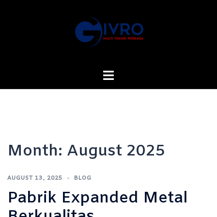
Skip
to
content
Toggle
menu
Month:
August 2025
AUGUST 13, 2025
BLOG
Pabrik Expanded Metal
Berkualitas