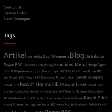
Contact Us
Custom Order
Surat Dukungan
Tags
Blog
Artikel
Besi Wiremesh
Distributor
Besi Hollow
Expanded Metal
Pagar BRC
Harga Pagar
Ekonomis
Electoplating
BRC
JualPagarBRC
HotDipGalvanized
Jasa Pemasangan
Jual Pagar BRC
Kawat Bronjong
Kandang Kawat Besi
Jual Pagar BRC. Pagar BRC
Kawat Harmonika
Kawat Loket
Kawat Duri
Kawat Loket
Kawat Nyamuk
Cacing
Kawat Loket Galvanis
Kawat Loket PVC
Kawat Ram
Kawat Silet
Mesh Galvanis
Kawat Ram Mesh Lembaran
Kawat Roofmesh
Kawat Stainles
Keunggulan Pagar BRC
Kolom Praktis
Minimalis
Pabrik Kawat
Pagar BRC