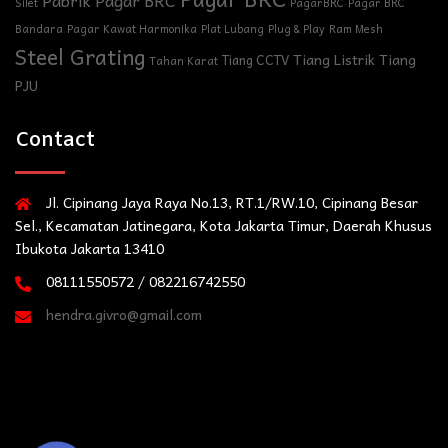
Pabrik Pagar BRC
Silet
PagarBRC
Pagar BRC
Bandara
Pagar Kawat Harmonika
Plat Lubang
Plug & Play
Ram Mesh
Steel Grating
Tiang Listrik
Tiang
Tiang CCTV
Tahan Karat
PJU
Contact
Jl. Cipinang Jaya Raya No.13, RT.1/RW.10, Cipinang Besar
Sel., Kecamatan Jatinegara, Kota Jakarta Timur, Daerah Khusus
Ibukota Jakarta 13410
08111550572 / 082216742550
hendra.givro@gmail.com