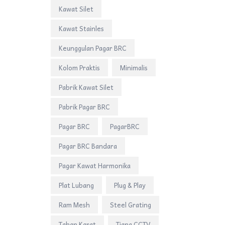
Kawat Silet
Kawat Stainles
Keunggulan Pagar BRC
Kolom Praktis
Minimalis
Pabrik Kawat Silet
Pabrik Pagar BRC
Pagar BRC
PagarBRC
Pagar BRC Bandara
Pagar Kawat Harmonika
Plat Lubang
Plug & Play
Ram Mesh
Steel Grating
Tahan Karat
Tiang CCTV