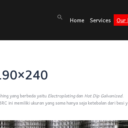
Search
Home
Services
Our 
for:
190×240
shing yang berbeda yaitu
Electroplating
dan
Hot Dip Galvanized
.
BRC ini memiliki ukuran yang sama hanya saja ketebalan dari besi 