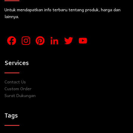
Untuk mendapatkan info terbaru tentang produk, harga dan
lainnya.
Facebook
Instagram
Pinterest
LinkedIn
Twitter
YouTube
Channel
Services
Contact Us
Custom Order
Surat Dukungan
Tags