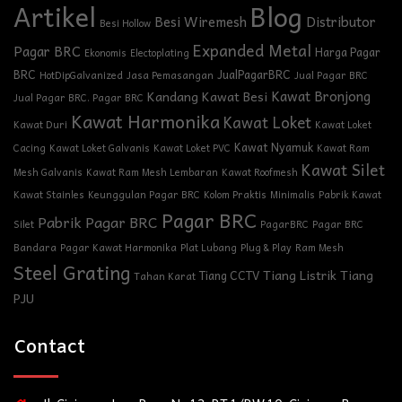
Blog
Artikel
Besi Wiremesh
Distributor
Besi Hollow
Expanded Metal
Pagar BRC
Harga Pagar
Ekonomis
Electoplating
BRC
JualPagarBRC
HotDipGalvanized
Jasa Pemasangan
Jual Pagar BRC
Kawat Bronjong
Kandang Kawat Besi
Jual Pagar BRC. Pagar BRC
Kawat Harmonika
Kawat Loket
Kawat Duri
Kawat Loket
Kawat Nyamuk
Cacing
Kawat Loket Galvanis
Kawat Loket PVC
Kawat Ram
Kawat Silet
Mesh Galvanis
Kawat Ram Mesh Lembaran
Kawat Roofmesh
Kawat Stainles
Keunggulan Pagar BRC
Kolom Praktis
Minimalis
Pabrik Kawat
Pagar BRC
Pabrik Pagar BRC
Silet
PagarBRC
Pagar BRC
Bandara
Pagar Kawat Harmonika
Plat Lubang
Plug & Play
Ram Mesh
Steel Grating
Tiang Listrik
Tiang
Tiang CCTV
Tahan Karat
PJU
Contact