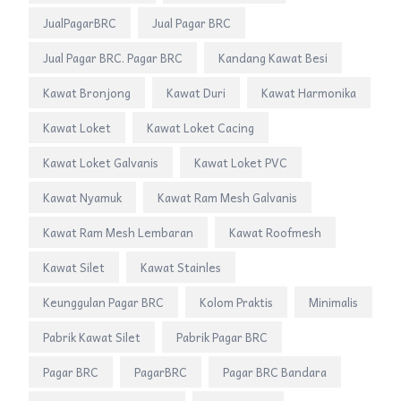
JualPagarBRC
Jual Pagar BRC
Jual Pagar BRC. Pagar BRC
Kandang Kawat Besi
Kawat Bronjong
Kawat Duri
Kawat Harmonika
Kawat Loket
Kawat Loket Cacing
Kawat Loket Galvanis
Kawat Loket PVC
Kawat Nyamuk
Kawat Ram Mesh Galvanis
Kawat Ram Mesh Lembaran
Kawat Roofmesh
Kawat Silet
Kawat Stainles
Keunggulan Pagar BRC
Kolom Praktis
Minimalis
Pabrik Kawat Silet
Pabrik Pagar BRC
Pagar BRC
PagarBRC
Pagar BRC Bandara