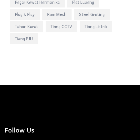
Pagar Kawat Harmonika
Plat Lubang
Plug & Play
Ram Mesh
Steel Grating
Tahan Karat
Tiang CCTV
Tiang Listrik
Tiang PJU
Follow Us