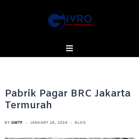
Skip
to
content
Toggle
menu
Pabrik Pagar BRC Jakarta
Termurah
BY
GMTP
JANUARY 26, 2024
BLOG